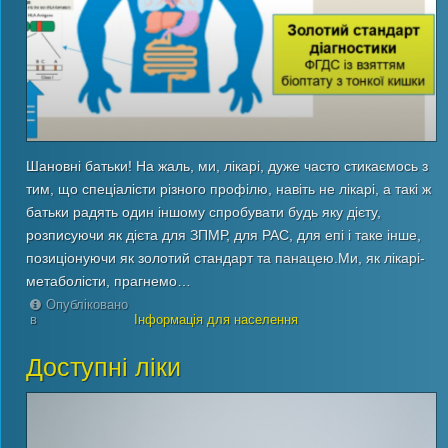
Шановні батьки! На жаль, ми, лікарі, дуже часто стикаємось з
тим, що спеціалісти різного профілю, навіть не лікарі, а такі ж
батьки радять один іншому спробувати будь яку дієту,
розписуючи як дієта для ЗПМР, для РАС, для епі і таке інше,
позиціонуючи як золотий стандарт та панацею.Ми, як лікарі-
метаболісти, прагнемо…
Опубліковано
в
Інформація для населення
Доступні ліки