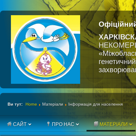
Офіційний
ХАРКІВСК
НЕКОМЕР
«Міжобласн
генетичний
захворюва
Ви тут:
Home
Матеріали
Інформація для населення
САЙТ
ПРО НАС
МАТЕРІАЛИ