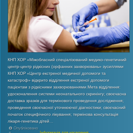
КНП ХОР «Міжобласний спеціалізований медико-генетичний
центр-центр рідкісних (орфанних захворювань» зусиллями
КНП ХОР «Центр екстреної медичної допомоги та
катастроф» відкрито відділення екстреної допомоги
пацієнтам з рідкісними захворюваннями.Мета відділення:
удосконалення системи неонатального скринінгу; своєчасна
доставка зразків для термінового проведення дослідження;
проведення своєчасної уточнюючої діагностики; своєчасний
початок специфічного лікування; термінова консультація
лікаря-генетика дітей…
Опубліковано
в
Інформація для населення