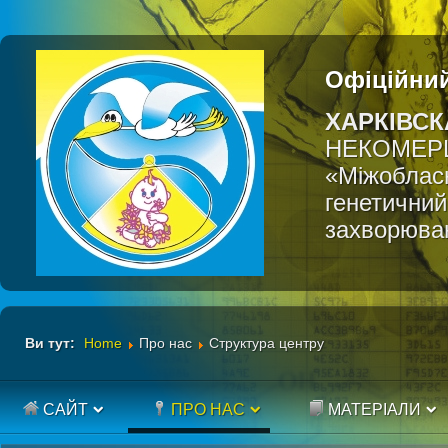
Офіційний
ХАРКІВСК
НЕКОМЕР
«Міжобласн
генетичний
захворюва
Ви тут:
Home
Про нас
Структура центру
САЙТ
ПРО НАС
МАТЕРІАЛИ