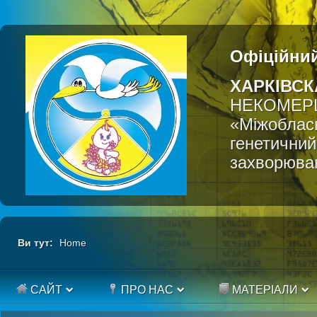
Офіційний
ХАРКІВСК
НЕКОМЕР
«Міжобласн
генетичний
захворюва
Ви тут:
Home
САЙТ
ПРО НАС
МАТЕРІАЛИ