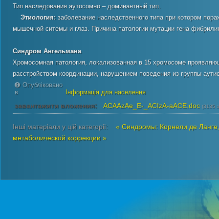
Тип наследования аутосомно – доминантный тип.
Этиология:
заболевание наследственного типа при котором пора
мышечной ситемы и глаз. Причина патологии мутации гена фибрил
Синдром Ангельмана
Хромосомная патология, локализованная в 15 хромосоме проявляющ
расстройством координации, нарушением поведения из группы аутис
Опубліковано
в
Інформація для населення
завантажити вложения:
ACAAzAe_E-_ACIzA-aACE.doc
(3135 
Інші матеріали у цій категорії:
« Синдромы: Корнели де Ланге
метаболической коррекции »