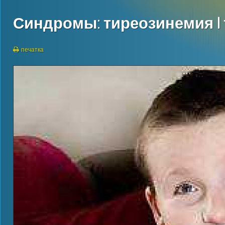
Синдромы: тиреозинемия I
печатка