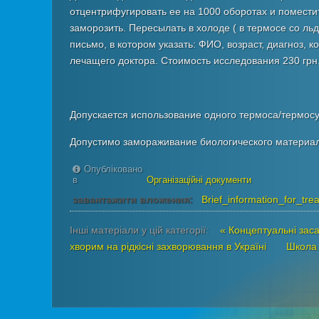
отцентрифугировать ее на 1000 оборотах и поместит
заморозить. Пересылать в холоде ( в термосе со ль
письмо, в котором указать: ФИО, возраст, диагноз,
лечащего доктора. Стоимость исследования 230 грн
Допускается использование одного термоса/термосу
Допустимо замораживание биологического материа
Опубліковано
в
Організаційні документи
завантажити вложения:
Brief_information_for_tr
Інші матеріали у цій категорії:
« Концептуальні зас
хворим на рідкісні захворювання в Україні
Школа 