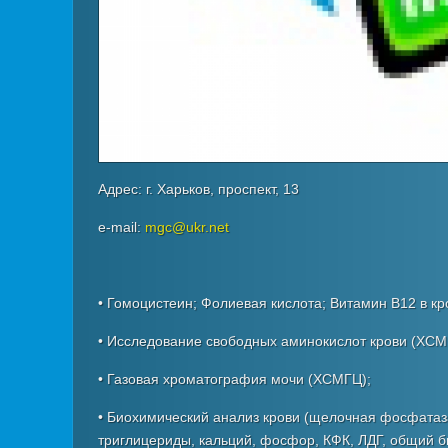
Адрес: г. Харьков, проспект, 13
e-mail:
mgc@ukr.net
• Гомоцистеин; Фолиевая кислота; Витамин В12 в кр
• Исследование свободных аминокислот крови (ХСМ
• Газовая хроматография мочи (ХСМГЦ);
• Биохимический анализ крови (щелочная фосфатаза
триглицериды, кальций, фосфор, КФК, ЛДГ, общий би