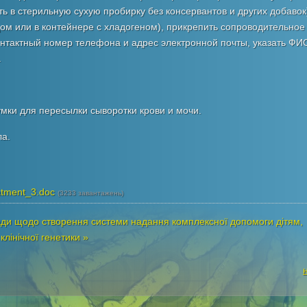
ь в стерильную сухую пробирку без консервантов и других добавок
дом или в контейнере с хладогеном), прикрепить сопроводительное
 контактный номер телефона и адрес электронной почты, указать ФИ
.
мки для пересылки сыворотки крови и мочи.
ла.
eatment_3.doc
(3233 завантажень)
ади щодо створення системи надання комплексної допомоги дітям,
клінічної генетики »