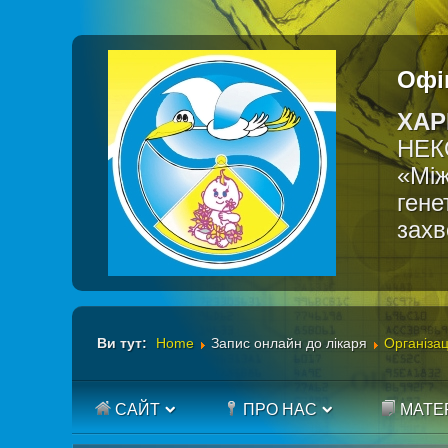
Офі
ХАР
НЕК
«Між
гене
зах
Ви тут:
Home
Запис онлайн до лікаря
Організац
САЙТ
ПРО НАС
МАТЕ