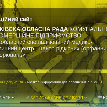
ційний сайт
КІВСКА ОБЛАСНА РАДА
КОМУНАЛЬН
ОМЕРЦІЙНЕ ПІДПРИЄМСТВО
обласний спеціалізований медико-
тичний центр - центр рідкісних (орфанни
ворювань»
ійні документи
Краткая информация для обращения в ХСМГЦ
РІАЛИ
ЗАПИС ОНЛАЙН ДО ЛІКАРЯ
Н