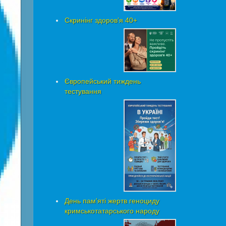
Скринінг здоровʼя 40+
Європейський тиждень
тестування
День пам'яті жертв геноциду
кримськотатарського народу