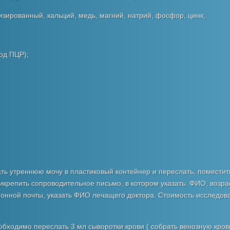
изированный, кальций, медь, магний, натрий, фосфор, цинк;
тод ПЦР);
ь утреннюю мочу в пластиковый контейнер и переслать, поместит
икрепить сопроводительное письмо, в котором указать: ФИО, возрас
ронной почты, указать ФИО лечащего доктора. Стоимость исследов
бходимо переслать 3 мл сыворотки крови ( собрать венозную кров