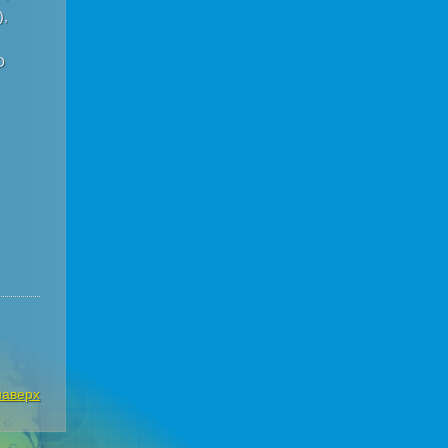
),
О
наверх