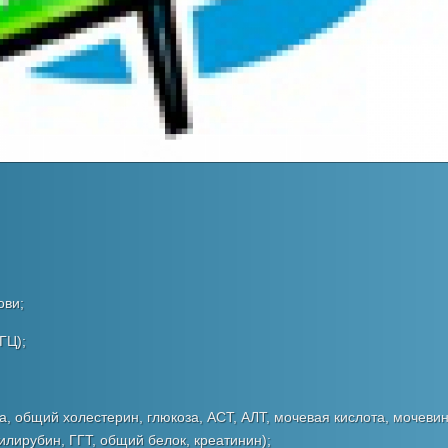
ови;
ГЦ);
, общий холестерин, глюкоза, АСТ, АЛТ, мочевая кислота, мочевин
лирубин, ГГТ, общий белок, креатинин);