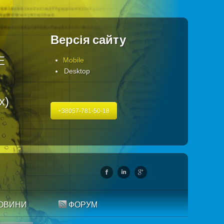
Версія сайту
Е
Mobile
Desktop
х)
+38057-781-50-18
ОВИНИ
ФОРУМ