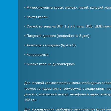
• Микроэлементы крови: железо, калий, кальций ион
• Лактат крови;
• Соскоб из зева на ВПГ 1,2 и 6 типа, ВЭБ, ЦМВ (ме
• Пищевой дневник (подробно за 3 дня);
• Антитела к глиадину (Ig A и G);
• Копрограмма;
• Анализ кала на дисбактериоз.
Для газовой хроматографии мочи необходимо собрат
термос со льдом или в термосумку с хладогеном, пр
диагноз, контактный номер телефона и адрес элект
193 грн.
Для исследования свободных аминокислот крови нео