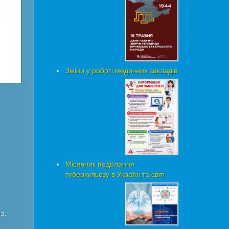
Зміни у роботі медичних закладів
Місячник подолання
туберкульозу в Україні та світі
а,