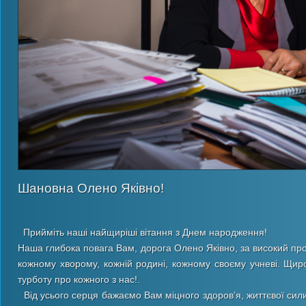
Шановна Олено Яківно!
Прийміть наші найщиріші вітання з Днем народження!
Наша глибока повага Вам, дорога Олено Яківно, за високий пр
кожному хворому, кожній родині, кожному своєму учневі. Щир
турботу про кожного з нас!.
Від усього серця бажаємо Вам міцного здоров’я, життєвої сили