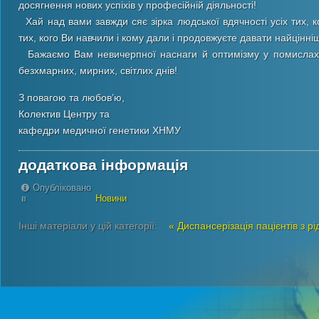
досягнення нових успіхів у професійній діяльності!
Хай над вами завжди сяє зірка людської вдячності усіх тих, к
тих, кого Ви навчили і кому дали і продовжуєте давати найцінні
Бажаємо Вам невичерпної наснаги й оптимізму у помислах і 
безхмарних, мирних, світлих днів!
З повагою та любов’ю,
Колектив Центру та
кафедри медичної генетики ХНМУ
додаткова інформація
Опубліковано
в
Новини
Інші матеріали у цій категорії:
« Диспансерізація пацієнтів з 