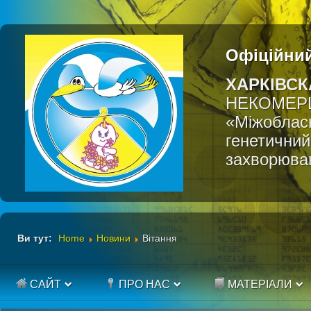
Офіційний
ХАРКІВСК
НЕКОМЕР
«Міжобласн
генетичний
захворюва
Ви тут:
Home
Новини
Вітання
САЙТ
ПРО НАС
МАТЕРІАЛИ