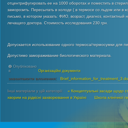
отцентрифугировать ее на 1000 оборотах и поместить в стерил
заморозить. Пересылать в холоде ( в термосе со льдом или в 
письмо, в котором указать: ФИО, возраст, диагноз, контактны
лечащего доктора. Стоимость исследования 230 грн.
Допускается использование одного термоса/термосумки для пе
Допустимо замораживание биологического материала.
Опубліковано
в
Організаційні документи
завантажити вложения:
Brief_information_for_treatment_3.d
Інші матеріали у цій категорії:
« Концептуальні засади щодо с
хворим на рідкісні захворювання в Україні
Школа клінічної г