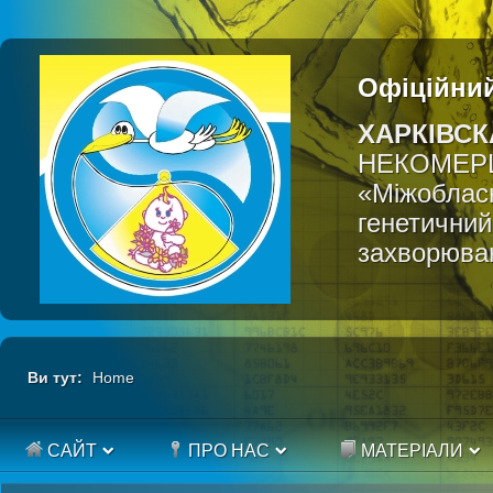
Офіційний
ХАРКІВСК
НЕКОМЕР
«Міжобласн
генетичний
захворюва
Ви тут:
Home
САЙТ
ПРО НАС
МАТЕРІАЛИ