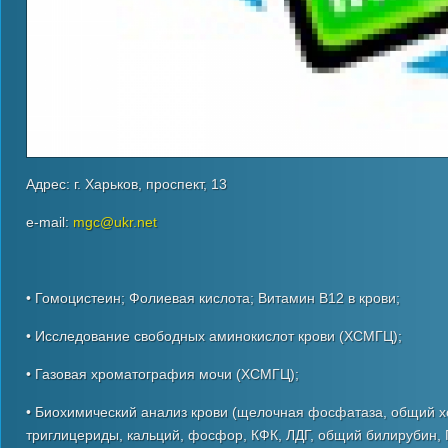
Адрес: г. Харьков, проспект, 13
e-mail:
mgc@ukr.net
• Гомоцистеин; Фолиевая кислота; Витамин В12 в крови;
• Исследование свободных аминокислот крови (ХСМГЦ);
• Газовая хроматография мочи (ХСМГЦ);
• Биохимический анализ крови (щелочная фосфатаза, общий хо
триглицериды, кальций, фосфор, КФК, ЛДГ, общий билирубин, Г