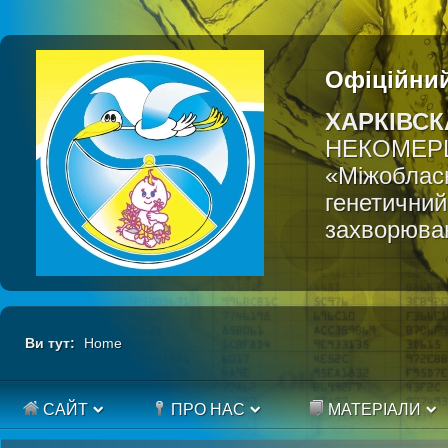
Офіційний
ХАРКІВСК
НЕКОМЕР
«Міжобласн
генетичний
захворюва
Ви тут:
Home
САЙТ
ПРО НАС
МАТЕРІАЛИ