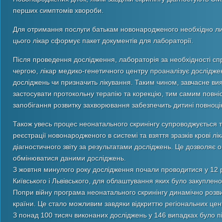
перших симптомів хвороби.
Для отримання послуги батькам новонародженого необхідно ли
цього лікар сформує пакет документів для лабораторії.
Після проведення дослідження, лабораторія за необхідності с
чергою, лікар медико-генетичного центру проаналізує дослідже
досліджень чи призначить лікування. Таким чином, завчасне ви
застосувати протокольну терапію та корекцію, тим самим повніс
запобігання розвитку захворювання забезпечить дитині повноці
Також увесь процес неонатального скринінгу супроводжується та
реєстрації новонародженого в системі та взяття зразків крові
діагностичного звіту за результатами досліджень. Це дозволяє 
обмінюватися даними досліджень.
З жовтня минулого року дослідження почали проводитися у 12 р
Київського і Львівського, для облаштування яких було закуплен
Попри війну програма неонатального скринінгу динамічно розвив
країни. Це стало можливим завдяки відкриттю регіональних центр
З понад 100 тисяч виконаних досліджень у 146 випадках було п