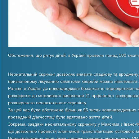
Обстеження, що рятує дітей: в Україні провели понад 100 тисяч
Неонатальний скринінг дозволяє виявити спадкову та вроджену 
призначеному лікуванню симптоми хвороби можна нівелювати 
Раніше в Україні усі новонароджені безоплатно перевірялися на
розширили до можливості виявлення 21 орфанного захворюванн
розширеного неонатального скринінгу.
За цей час було обстежено більш як 95 тисяч новонароджених па
проведеній діагностиці було врятовано життя дітей.
Зокрема, завдяки неонатальному скринінгу у Максима з Івано-
що дозволило провести хлопчикові трансплантацію кісткового моз
Новонароджених діток, яким завдяки скринінгу діагностують СМА