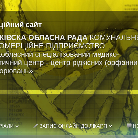
ційний сайт
КІВСКА ОБЛАСНА РАДА
КОМУНАЛЬН
ОМЕРЦІЙНЕ ПІДПРИЄМСТВО
обласний спеціалізований медико-
тичний центр - центр рідкісних (орфанни
ворювань»
РІАЛИ
ЗАПИС ОНЛАЙН ДО ЛІКАРЯ
Н