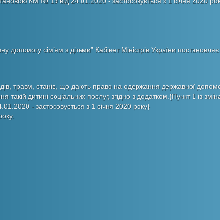
тановою КМ № 19 від 24.01.2020 - застосовується з 1 січня 2020 рок
ну допомогу сім’ям з дітьми” Кабінет Міністрів України постановляє
дів, травм, станів, що дають право на одержання державної допом
ня такій дитині соціальних послуг, згідно з додатком.{Пункт 1 із змін
01.2020 - застосовується з 1 січня 2020 року}
року.