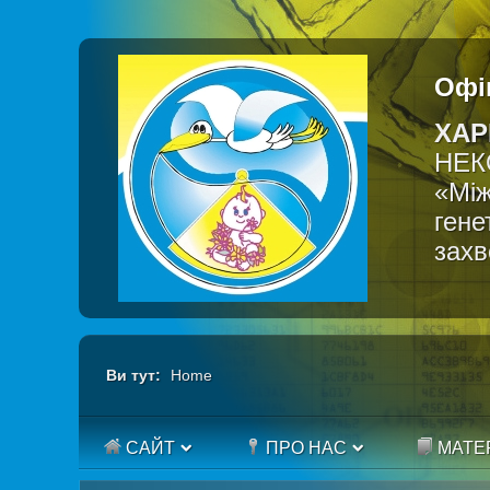
Офі
ХАР
НЕК
«Між
гене
зах
Ви тут:
Home
САЙТ
ПРО НАС
МАТЕ