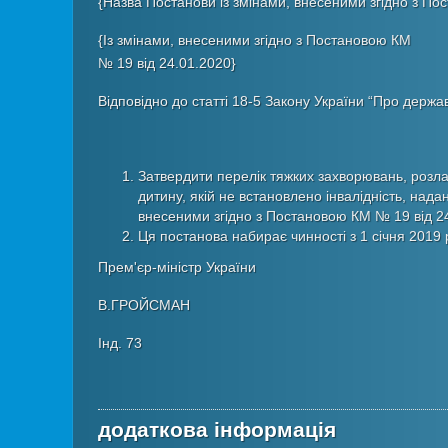
{Назва Постанови із змінами, внесеними згідно з Пос
{Із змінами, внесеними згідно з Постановою КМ
№ 19 від 24.01.2020}
Відповідно до статті 18-5 Закону України “Про держав
Затвердити перелік тяжких захворювань, розла
дитину, якій не встановлено інвалідність, надан
внесеними згідно з Постановою КМ № 19 від 24.
Ця постанова набирає чинності з 1 січня 2019 
Прем'єр-міністр України
В.ГРОЙСМАН
Інд. 73
додаткова інформація