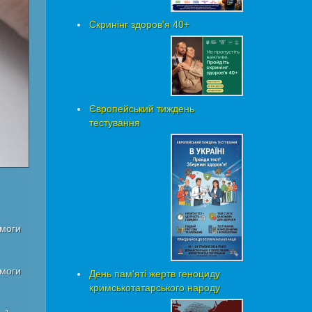
Скринінг здоровʼя 40+
Європейський тиждень
тестування
омоги
омоги
День пам'яті жертв геноциду
кримськотатарського народу