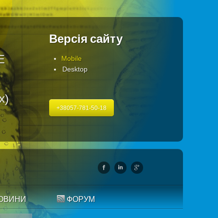
Версія сайту
Е
Mobile
Desktop
х)
+38057-781-50-18
ОВИНИ
ФОРУМ