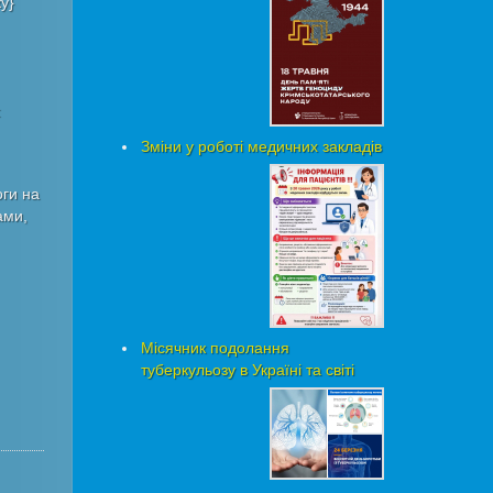
у}
:
Зміни у роботі медичних закладів
оги на
ами,
Місячник подолання
туберкульозу в Україні та світі