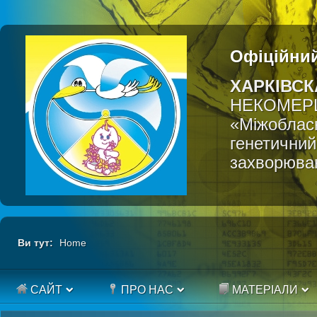
Офіційний
ХАРКІВСК
НЕКОМЕР
«Міжобласн
генетичний
захворюва
Ви тут:
Home
САЙТ
ПРО НАС
МАТЕРІАЛИ