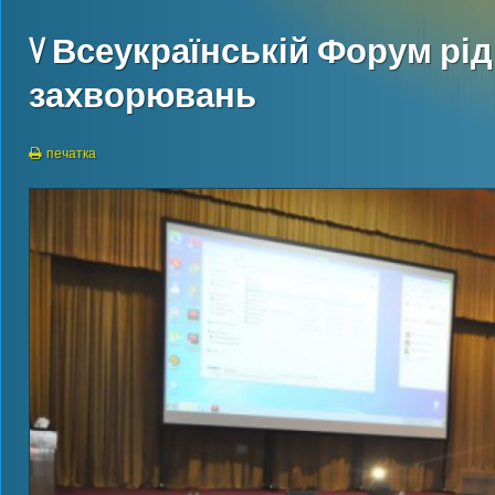
V Всеукраїнській Форум рі
захворювань
печатка