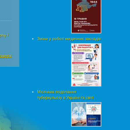
phy /
Зміни у роботі медичних закладів
наверх
Місячник подолання
туберкульозу в Україні та світі