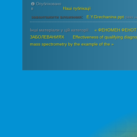
Опубліковано
в
Наші публікації
завантажити вложения:
E.Y.Grechanina.ppt
(3492 з
Інші матеріали у цій категорії:
« ФЕНОМЕН ФЕНОТ
ЗАБОЛЕВАНИЯХ
Effectiveness of qualifying diagn
mass spectrometry by the example of the »