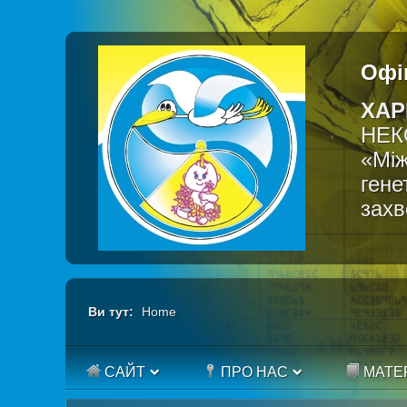
Офі
ХАР
НЕК
«Між
гене
зах
Ви тут:
Home
САЙТ
ПРО НАС
МАТЕ