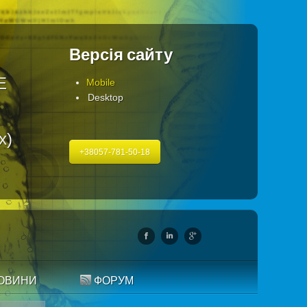
Версія сайту
Е
Mobile
Desktop
х)
+38057-781-50-18
ОВИНИ
ФОРУМ