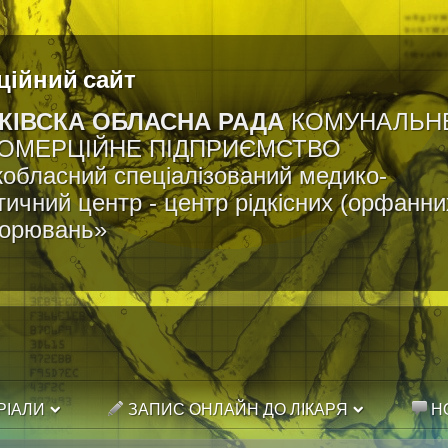
ційний сайт
КІВСКА ОБЛАСНА РАДА
КОМУНАЛЬН
ОМЕРЦІЙНЕ ПІДПРИЄМСТВО
обласний спеціалізований медико-
тичний центр - центр рідкісних (орфанни
ворювань»
РІАЛИ
ЗАПИС ОНЛАЙН ДО ЛІКАРЯ
Н