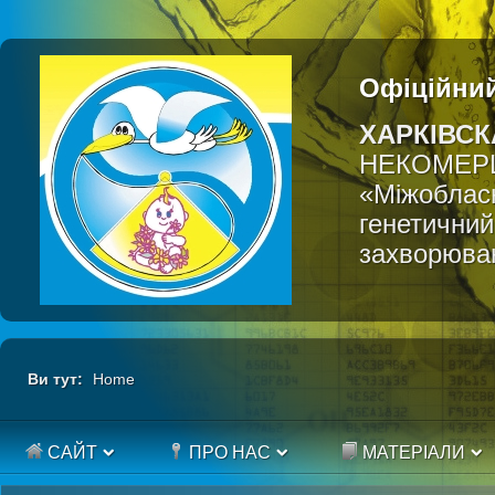
Офіційний
ХАРКІВСК
НЕКОМЕР
«Міжобласн
генетичний
захворюва
Ви тут:
Home
САЙТ
ПРО НАС
МАТЕРІАЛИ