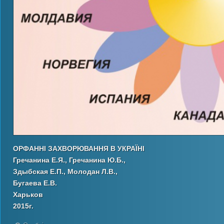
ОРФАННІ
ЗАХВОРЮВАННЯ В
УКРАЇНІ
Гречанина Е.Я., Гречанина Ю.Б.,
Здыбская Е.П., Молодан Л.В.,
Бугаева Е.В.
Харьков
2015г.