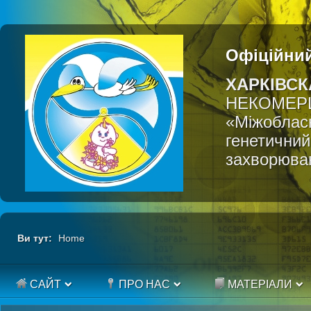
Офіційний
ХАРКІВСК
НЕКОМЕР
«Міжобласн
генетичний
захворюва
Ви тут:
Home
САЙТ
ПРО НАС
МАТЕРІАЛИ