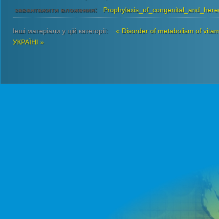
завантажити вложения:
Prophylaxis_of_congenital_and_hered
Інші матеріали у цій категорії:
« Disorder of metabolism of vit
УКРАЇНІ »