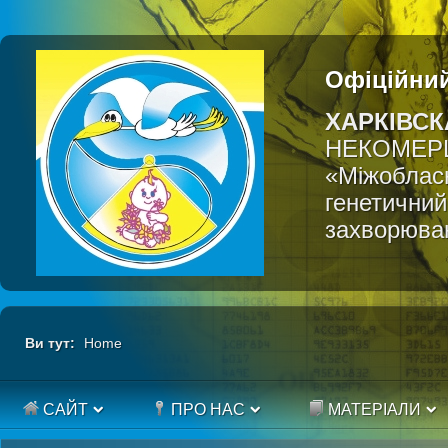
Офіційний
ХАРКІВСК
НЕКОМЕР
«Міжобласн
генетичний
захворюва
Ви тут:
Home
САЙТ
ПРО НАС
МАТЕРІАЛИ