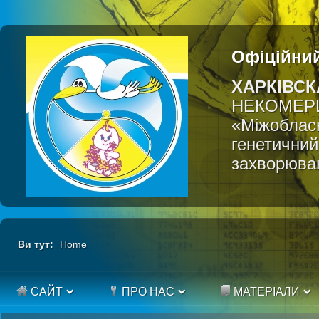
Офіційний
ХАРКІВСК
НЕКОМЕР
«Міжобласн
генетичний
захворюва
Ви тут:
Home
САЙТ
ПРО НАС
МАТЕРІАЛИ