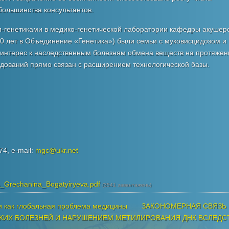
большинства консультантов.
-генетиками в медико-генетической лаборатории кафедры акушерс
30 лет в Объединение «Генетика») были семьи с муковисцидозом и
 интерес к наследственным болезням обмена веществ на протяжен
едований прямо связан с расширением технологической базы.
74, e-mail:
mgc@ukr.net
Grechanina_Bogatyiryeva.pdf
(3541 завантажень)
 как глобальная проблема медицины
ЗАКОНОМЕРНАЯ СВЯЗЬ
КИХ БОЛЕЗНЕЙ И НАРУШЕНИЕМ МЕТИЛИРОВАНИЯ ДНК ВСЛЕДС