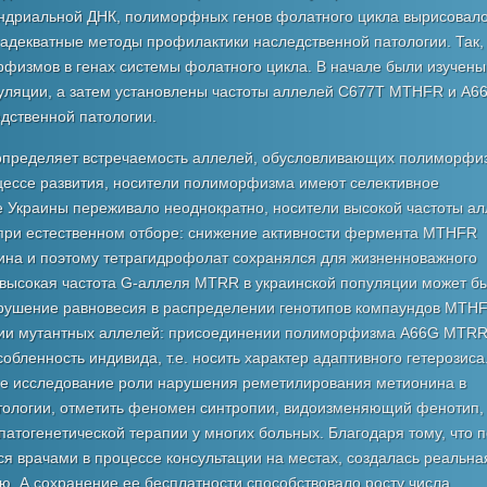
ндриальной ДНК, полиморфных генов фолатного цикла вырисовал
адекватные методы профилактики наследственной патологии. Так,
рфизмов в генах системы фолатного цикла. В начале были изучены
уляции, а затем установлены частоты аллелей С677Т MTHFR и А6
ственной патологии.
 определяет встречаемость аллелей, обусловливающих полиморфи
цессе развития, носители полиморфизма имеют селективное
е Украины переживало неоднократно, носители высокой частоты а
ри естественном отборе: снижение активности фермента MTHFR
на и поэтому тетрагидрофолат сохранялся для жизненноважного
 высокая частота G-аллеля MTRR в украинской популяции может б
рушение равновесия в распределении генотипов компаундов MTHF
ации мутантных аллелей: присоединении полиморфизма А66G MTR
ленность индивида, т.е. носить характер адаптивного гетерозиса
ое исследование роли нарушения реметилирования метионина в
ологии, отметить феномен синтропии, видоизменяющий фенотип,
патогенетической терапии у многих больных. Благодаря тому, что п
 врачами в процессе консультации на местах, создалась реальна
. А сохранение ее бесплатности способствовало росту числа