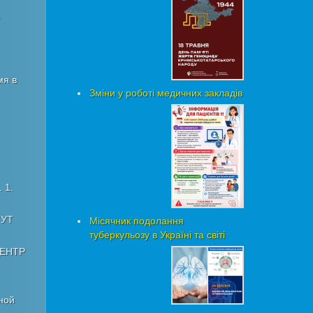
мя в
Зміни у роботі медичних закладів
 1.
ТУТ
Місячник подолання
туберкульозу в Україні та світі
ЦЕНТР
ной