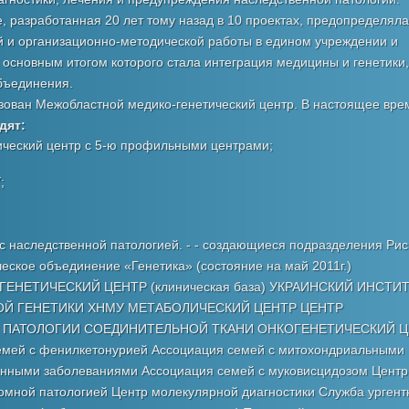
е, разработанная 20 лет тому назад в 10 проектах, предопределяла
й и организационно-методической работы в едином учреждении и
 основным итогом которого стала интеграция медицины и генетики,
бъединения.
изован Межобластной медико-генетический центр. В настоящее вре
дят:
ический центр с 5-ю профильными центрами;
;
 наследственной патологией. - - создающиеся подразделения Рис.
еское объединение «Генетика» (состояние на май 2011г.)
НЕТИЧЕСКИЙ ЦЕНТР (клиническая база) УКРАИНСКИЙ ИНСТИ
ОЙ ГЕНЕТИКИ ХНМУ МЕТАБОЛИЧЕСКИЙ ЦЕНТР ЦЕНТР
 ПАТОЛОГИИ СОЕДИНИТЕЛЬНОЙ ТКАНИ ОНКОГЕНЕТИЧЕСКИЙ 
й с фенилкетонурией Ассоциация семей с митохондриальными
енными заболеваниями Ассоциация семей с муковисцидозом Центр
омной патологией Центр молекулярной диагностики Служба ургент