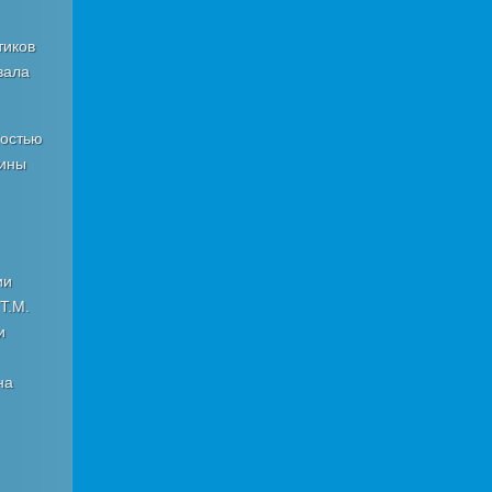
тиков
вала
ностью
аины
ии
Т.М.
и
на