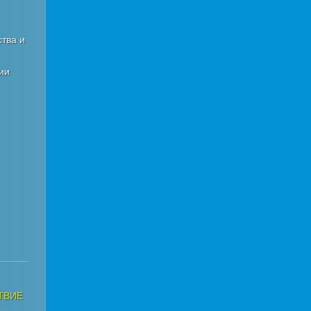
тва и
ии
ТВИЕ