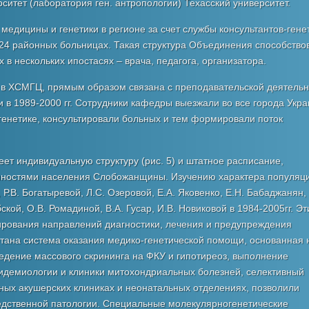
итет (лаборатория ген. антропологии) Техасский университет.
едицины и генетики в регионе за счет службы консультантов-гене
в 24 районных больницах. Такая структура Объединения способство
в нескольких ипостасях – врача, педагога, организатора.
 в ХСМГЦ, прямым образом связана с преподавательской деятель
и в 1989-2000 гг. Сотрудники кафедры выезжали во все города Укр
генетике, консультировали больных и тем формировали поток
т индивидуальную структуру (рис. 5) и штатное расписание,
енностями населения Слобожанщины. Изучению характера популяц
.В. Богатыревой, Л.С. Озеровой, Е.А. Яковенко, Е.Н. Бабаджанян, 
ской, О.В. Ромадиной, В.А. Гусар, И.В. Новиковой в 1984-2005гг. Эт
рования направлений диагностики, лечения и предупреждения
тана система оказания медико-генетической помощи, основанная 
едение массового скрининга на ФКУ и гипотиреоз, выполнение
пидемиологии и клиники митохондриальных болезней, селективный
ных акушерских клиниках и неонатальных отделениях, позволили
ледственной патологии. Специальные молекулярногенетические