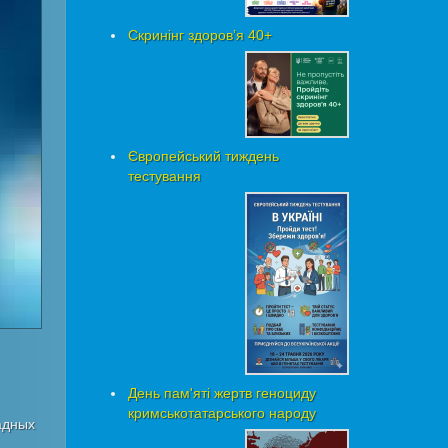
Скринінг здоровʼя 40+
Європейський тиждень
тестування
День пам'яті жертв геноциду
кримськотатарського народу
адных