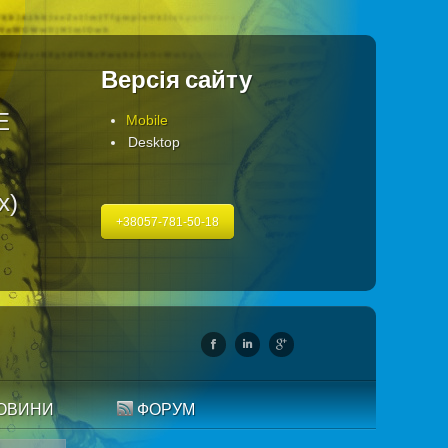
Версія сайту
Е
Mobile
Desktop
х)
+38057-781-50-18
ОВИНИ
ФОРУМ