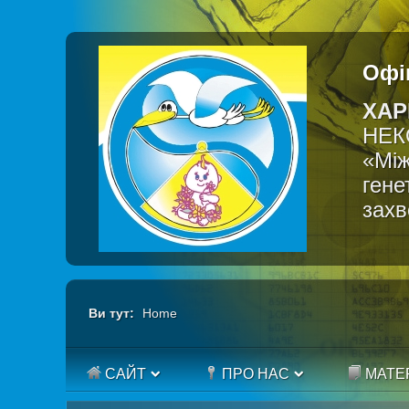
Офі
ХАР
НЕК
«Між
гене
зах
Ви тут:
Home
САЙТ
ПРО НАС
МАТЕ