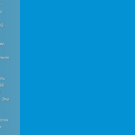
о
 с
6G
зм,
ллеля
ыть
R/
R
. Эти
оток
я