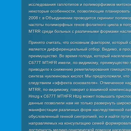
1.
исследования гаплотипов и полиморфизмов митохо
Аазе
некоторые особенности, позволяющие планировать 
синдром
2008 г. в Объединении проводится скрининг полимо
1
частоты полиморфных генов фолатного цикла в поп
-
MTRR среди больных с различными формами наслед
-
Принято считать, что основным фактором, который
2.
является дифференциальный отбор. Видимо, в про
Аарського
преимущество. Во время голода, который населени
синдром
С677Т MTHFR имели, по-видимому, преимущество п
4
приводило к снижению реметилирования гомоцистеи
-
синтеза нуклеиновых кислот. Мы предположили, что
-
следствием «эффекта основателя». Отмеченное на
3.
MTRR, по-видимому, говорит о взаимной компенс
Адипозо-
Hmzg к С677Т MTHFR Htzg может повышать приспособ
генитальная
данные позволили нам не только развернуть широк
дистрофия
манифестации различных форм наследственной пат
неистинная
обусловленный генной синтропией, но и найти пути 
5
направляемых на консультацию семей формировался
1
доступность медико-генетической помощи населению
0,029