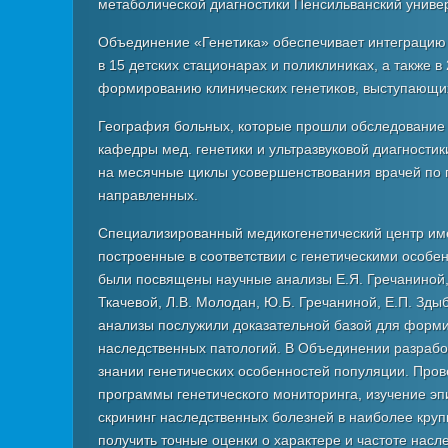
метаболической диагностики Пенсильванский универс
Объединение «Генетика» обеспечивает интеграцию м
№
в 15 детских стационарах и поликлиниках, а также 
Наименование
формированию клинических генетиков, выступающих 
заболевания
Всего
География больных, которые прошли обследование
выявлено
кафедры мед. генетики и ультразвуковой диагностик
Выявлено
на месячные циклы усовершенствования врачей по 
впервые
направленных.
в
2009
Специализированный медикогенетический центр имее
году
построенные в соответствии с генетическими особ
(абс.число)
были посвящены научные анализы Е.Я. Гречаниной, Р
Удельный
Ткачевой, Л.В. Молодан, Ю.Б. Гречаниной, Е.П. Здыб
вес
анализы послужили доказательной базой для форми
(относ.
наследственных патологий. В Объединении разрабо
число
знании генетических особенностей популяции. Пров
на
программы генетического мониторинга, изучение э
1000
скрининг наследственных болезней в наиболее круп
пациентов)
получить точные оценки о характере и частоте нас