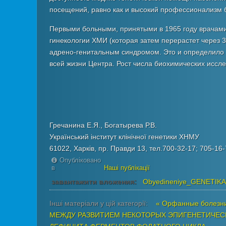
посещений, равно как и высокий профессионализм 
4.
Адреногенитальний
Первыми больными, принятыми в 1965 году врачами
синдром
гинекологии ХМИ (которая затем перерастет через 
8
адрено-генитальным синдромом. Это и определило
2
всей жизни Центра. Рост числа биохимических иссл
0,068
5.
Акроостеолиз
4
1
Гречанина Е.Я., Богатырева Р.В.
0,029
Український інститут клінічної генетики ХНМУ
6.
61022, Харків, пр. Правди 13, тел.700-32-17; 705-16-
Акроцефалосиндактилия
Опубліковано
(АД)
в
Наші публікації
1
завантажити вложения:
Obyedineniye_GENETIKA_
1
0,029
Інші матеріали у цій категорії:
« Орфанные болезни
7.
МЕЖДУ РАЗВИТИЕМ НЕКОТОРЫХ ЭПИГЕНЕТИЧЕС
Алопеция