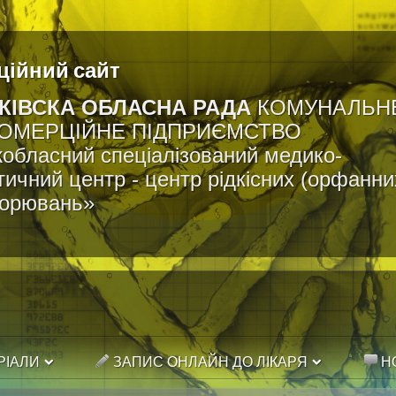
ційний сайт
КІВСКА ОБЛАСНА РАДА
КОМУНАЛЬН
ОМЕРЦІЙНЕ ПІДПРИЄМСТВО
обласний спеціалізований медико-
тичний центр - центр рідкісних (орфанни
ворювань»
РІАЛИ
ЗАПИС ОНЛАЙН ДО ЛІКАРЯ
Н