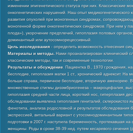
изменении эпигенетического статуса при них. Классические м
онкогенетических нарушений. Наш опыт медикогенетического к
развития опухолей при моногенных синдромах, сопровождающ
моногенной форме онкогенетических синдромов. При нем у па
плода»), укорочение предплечий, гипоплазия половых органов
доминантный или аутосомнорецессивный.
Цель исследования
- определить возможность отнесения син
Материалы и методы.
Нами проанализирован клинический сл
классические методы, так и современные технологии.
Результаты и обсуждение
. Пациентка В., 1970 г.рождения, 
бесплодие, гипоплазия матки 1 ст., хронический аднексит. На
больше справа, первичное бесплодие, вторичную аменорею. 
множественные стигмы дизэмбриогенеза – макроцефалия, выс
гипоплазия средней части лица, короткий нос, гиперплазия де
обследовании выявлена гипоплазия гениталий, склерокистоз я
фенотипа, анализа родословной и результатов обследования б
экспрессией, витальный вариант с утосомнодоминантным тип
подготовки в 2007 г. наступила беременность, протекавшая н
женщины. Роды в сроке 38-39 нед. путем кесаревого сечения 