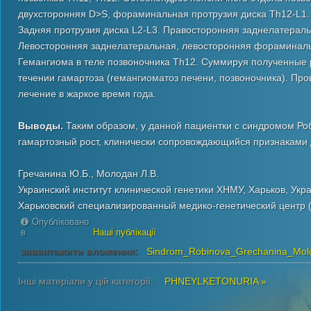
двухсторонняя D>S, фораминальная протрузия диска Th12-L1. 
Задняя протрузия диска L2-L3. Правосторонняя заднелатераль
Левосторонняя заднелатеральная, левосторонняя фораминаль
Гемангиома в теле позвоночника Th12. Суммируя полученные 
течении гамартоза (гемангиоматоз печени, позвоночника). Пр
лечение в жаркое время года.
Выводы.
Таким образом, у данной пациентки с синдромом Р
гамартозный рост, клинически сопровождающийся признаками
Гречанина Ю.Б., Молодан Л.В.
Украинский институт клинической генетики ХНМУ, Харьков, Укр
Харьковский специализированный медико-генетический центр
Опубліковано
в
Наші публікації
завантажити вложения:
Sindrom_Robinova_Grechanina_Mol
Інші матеріали у цій категорії:
PHNEYLKETONURIA »