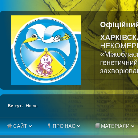
Офіційний
ХАРКІВСК
НЕКОМЕР
«Міжобласн
генетичний
захворюва
Ви тут:
Home
САЙТ
ПРО НАС
МАТЕРІАЛИ