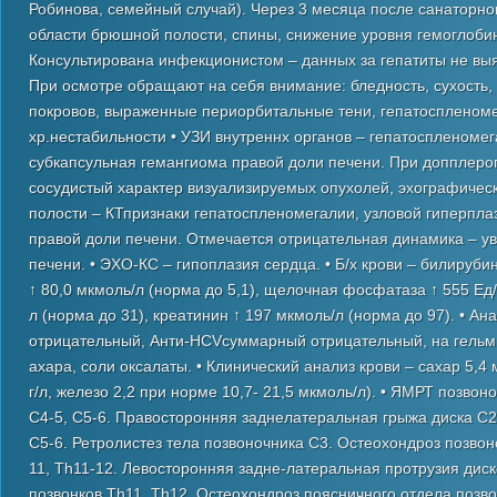
Робинова, семейный случай). Через 3 месяца после санаторно
области брюшной полости, спины, снижение уровня гемоглобин
Консультирована инфекционистом – данных за гепатиты не вы
При осмотре обращают на себя внимание: бледность, сухость
покровов, выраженные периорбитальные тени, гепатоспленомег
хр.нестабильности • УЗИ внутреннх органов – гепатоспленомег
субкапсульная гемангиома правой доли печени. При допплеро
сосудистый характер визуализируемых опухолей, эхографичес
полости – КТпризнаки гепатоспленомегалии, узловой гиперпла
правой доли печени. Отмечается отрицательная динамика – у
печени. • ЭХО-КС – гипоплазия сердца. • Б/х крови – билируби
↑ 80,0 мкмоль/л (норма до 5,1), щелочная фосфатаза ↑ 555 Ед/л
л (норма до 31), креатинин ↑ 197 мкмоль/л (норма до 97). • А
отрицательный, Анти-HCVсуммарный отрицательный, на гельми
ахара, соли оксалаты. • Клинический анализ крови – сахар 5,4
г/л, железо 2,2 при норме 10,7- 21,5 мкмоль/л). • ЯМРТ позвон
С4-5, С5-6. Правосторонняя заднелатеральная грыжа диска С2-
С5-6. Ретролистез тела позвоночника С3. Остеохондроз позвоно
11, Th11-12. Левосторонняя задне-латеральная протрузия ди
позвонков Th11, Th12. Остеохондроз поясничного отдела позв