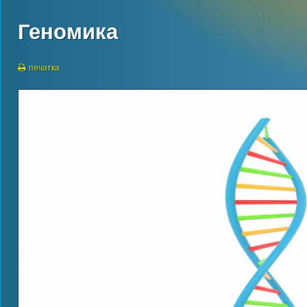
Геномика
печатка