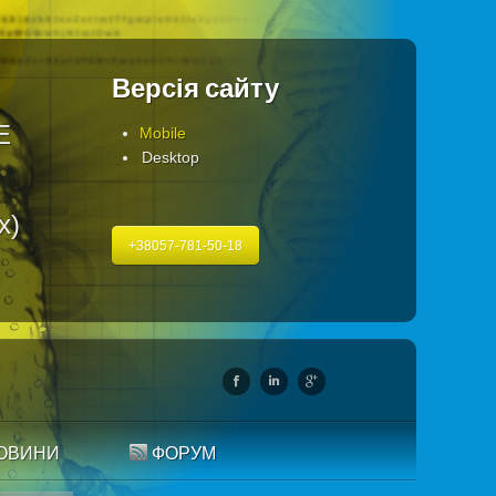
Версія сайту
Е
Mobile
Desktop
х)
+38057-781-50-18
ОВИНИ
ФОРУМ