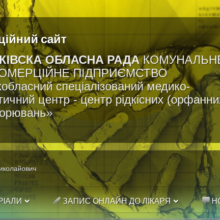
ційний сайт
КІВСКА ОБЛАСНА РАДА
КОМУНАЛЬН
ОМЕРЦІЙНЕ ПІДПРИЄМСТВО
обласний спеціалізований медико-
тичний центр - центр рідкісних (орфанни
ворювань»
иколайович
РІАЛИ
ЗАПИС ОНЛАЙН ДО ЛІКАРЯ
Н