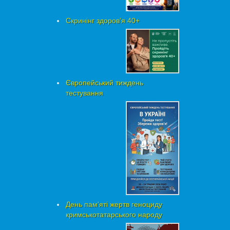
Скринінг здоровʼя 40+
Європейський тиждень
тестування
День пам'яті жертв геноциду
кримськотатарського народу