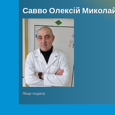
Савво Олексій Микола
Лікар-педіатр