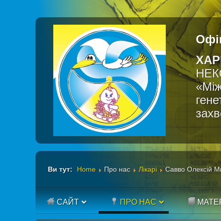
Офі
ХАР
НЕК
«Між
гене
зах
Ви тут:
Home
Про нас
Лікарі
Савво Олексій М
САЙТ
ПРО НАС
МАТЕ