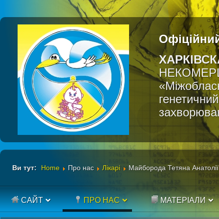
Офіційний
ХАРКІВСК
НЕКОМЕР
«Міжобласн
генетичний
захворюва
Ви тут:
Home
Про нас
Лікарі
Майборода Тетяна Анатолії
САЙТ
ПРО НАС
МАТЕРІАЛИ