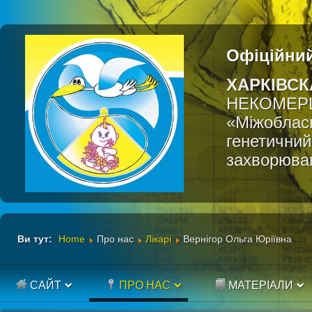
Офіційний
ХАРКІВСК
НЕКОМЕР
«Міжобласн
генетичний
захворюва
Ви тут:
Home
Про нас
Лікарі
Вернігор Ольга Юріївна
САЙТ
ПРО НАС
МАТЕРІАЛИ