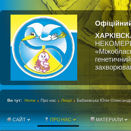
Офіційний
ХАРКІВСК
НЕКОМЕР
«Міжобласн
генетичний
захворюва
Ви тут:
Home
Про нас
Лікарі
Бабаєвська Юлія Олександр
САЙТ
ПРО НАС
МАТЕРІАЛИ