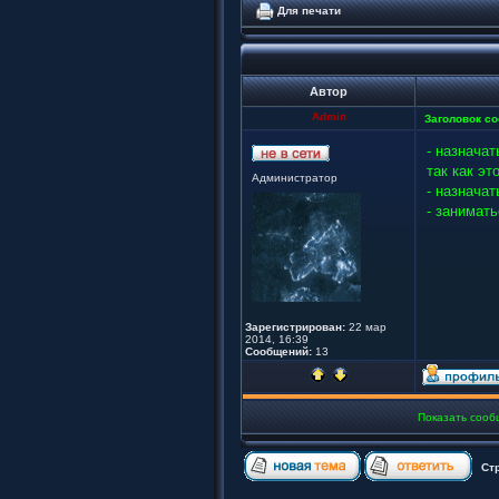
Для печати
Автор
Admin
Заголовок с
- назначат
так как э
Администратор
- назнача
- занимат
Зарегистрирован:
22 мар
2014, 16:39
Сообщений:
13
Показать сооб
Ст