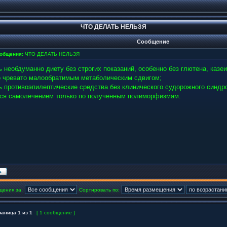
ЧТО ДЕЛАТЬ НЕЛЬЗЯ
Сообщение
ообщения:
ЧТО ДЕЛАТЬ НЕЛЬЗЯ
ь необдуманно диету без строгих показаний, особенно без глютена, казеи
то чревато малообратимым метаболическим сдвигом;
ть противоэпилептические средства без клинического судорожного синдр
ься самолечением только по полученным полиморфизмам.
щения за:
Сортировать по:
раница
1
из
1
[ 1 сообщение ]