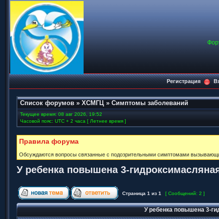
Фор
Регистрация
В
Список форумов
»
ХСМГЦ
»
Симптомы заболеваний
Текущее время: 08 авг 2026, 19:52
Часовой пояс: UTC + 2 часа [ Летнее время ]
Правила форума
Обсуждаются вопросы связанные с подозрительными симптомами вызывающих 
У ребенка повышена 3-гидроксимасляная
Страница
1
из
1
[ Сообщений: 2 ]
У ребенка повышена 3-ги