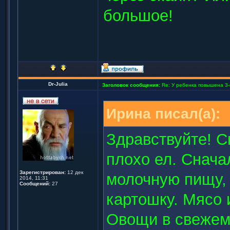
большое!
Dr-Julia
Заголовок сообщения:
Re: У ребенка повышена 3-
Ирина писал(а):
Здравствуйте! С
плохо ел. Снача
Зарегистрирован:
12 дек
молочную пищу, 
2014, 11:31
Сообщений:
27
картошку. Мясо 
Овощи в свежем 