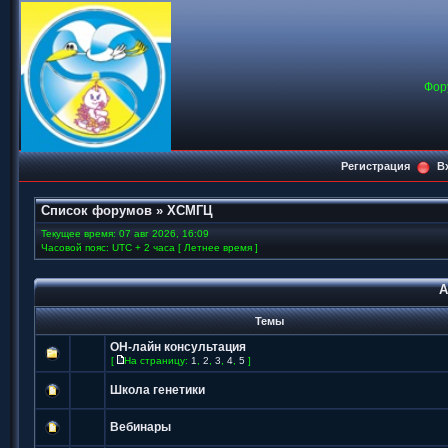
Фор
Регистрация
В
Список форумов
»
ХСМГЦ
Текущее время: 07 авг 2026, 16:09
Часовой пояс: UTC + 2 часа [ Летнее время ]
А
Темы
ОН-лайн консультация
[
На страницу:
1
,
2
,
3
,
4
,
5
]
Школа генетики
Вебинары