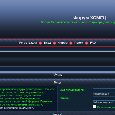
Форум ХСМГЦ
Форум Харьковского генетического центра для ро
Регистрация
Вход
Форум
Поиск
FAQ
Вход
Вход
ы пройти процедуру регистрации. Процесс
Имя пользователя:
т, но позволит Вам получить более
Регистрация
ума может также предоставить
Пароль:
ие привилегии. Перед началом
равилами и политикой форума. Помните,
Забыли пароль?
т согласие со
всеми
правилами.
Скрыть мое пр
ие о конфиденциальности