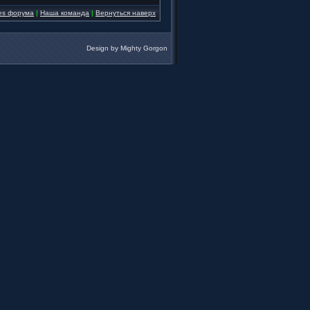
ies форума
|
Наша команда
|
Вернуться наверх
Design by
Mighty Gorgon