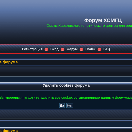
Форум ХСМГЦ
Форум Харьковского генетического центра для ро
Регистрация
Вход
Форум
Поиск
FAQ
es форума
Удалить cookies форума
Вы уверены, что хотите удалить все cookie, установленные данным форумом
es форума