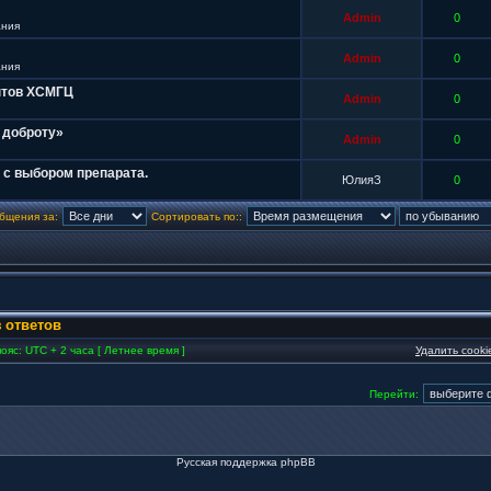
Admin
0
ания
Admin
0
ания
нтов ХСМГЦ
Admin
0
 доброту»
Admin
0
 с выбором препарата.
ЮлияЗ
0
бщения за:
Сортировать по::
 ответов
ояс: UTC + 2 часа [ Летнее время ]
Удалить cook
Перейти:
Русская поддержка phpBB