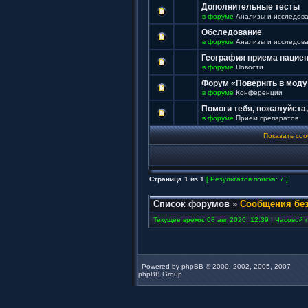
Дополнительные тесты
в форуме
Анализы и исследов
Обследование
в форуме
Анализы и исследов
География приема пацие
в форуме
Новости
Форум «Поверніть в моду
в форуме
Конференции
Помоги тебя, пожалуйста,
в форуме
Прием препаратов
Показать соо
Страница
1
из
1
[ Результатов поиска: 7 ]
Список форумов
»
Сообщения без
Текущее время: 08 авг 2026, 12:39 | Часовой п
Powered by
phpBB
© 2000, 2002, 2005, 2007
phpBB Group