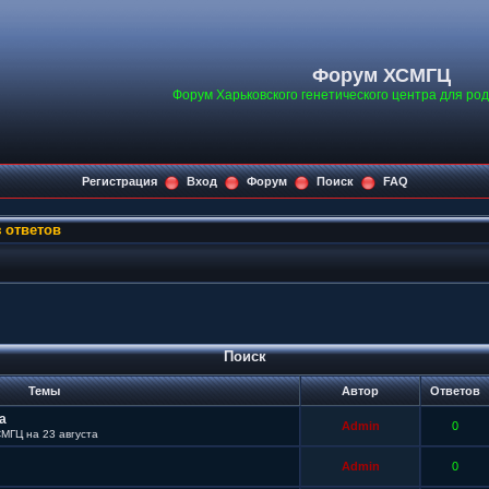
Форум ХСМГЦ
Форум Харьковского генетического центра для ро
Регистрация
Вход
Форум
Поиск
FAQ
 ответов
Поиск
Темы
Автор
Ответов
а
Admin
0
СМГЦ на 23 августа
Admin
0