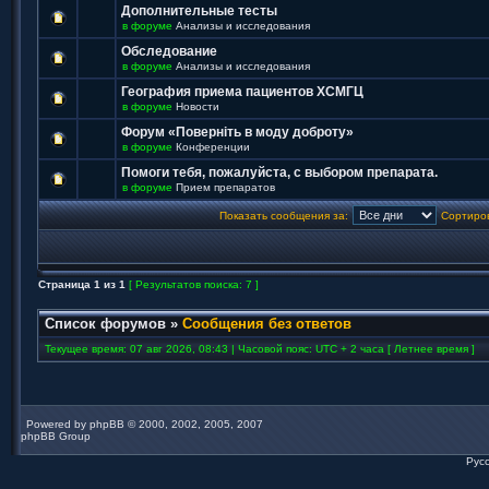
Дополнительные тесты
в форуме
Анализы и исследования
Обследование
в форуме
Анализы и исследования
География приема пациентов ХСМГЦ
в форуме
Новости
Форум «Поверніть в моду доброту»
в форуме
Конференции
Помоги тебя, пожалуйста, с выбором препарата.
в форуме
Прием препаратов
Показать сообщения за:
Сортиров
Страница
1
из
1
[ Результатов поиска: 7 ]
Список форумов
»
Сообщения без ответов
Текущее время: 07 авг 2026, 08:43 | Часовой пояс: UTC + 2 часа [ Летнее время ]
Powered by
phpBB
© 2000, 2002, 2005, 2007
phpBB Group
Рус