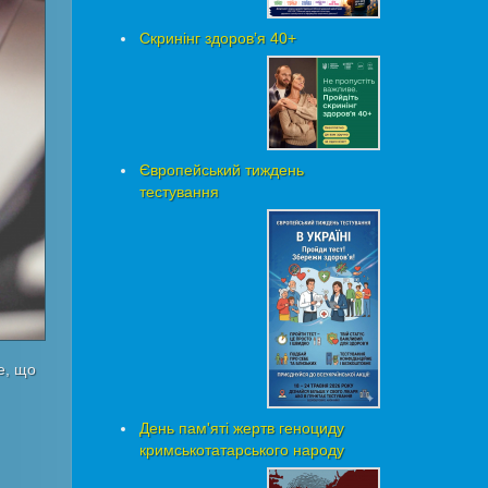
Скринінг здоровʼя 40+
Європейський тиждень
тестування
е, що
День пам'яті жертв геноциду
кримськотатарського народу