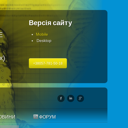
Версія сайту
Е
Mobile
Desktop
х)
+38057-781-50-18
ОВИНИ
ФОРУМ