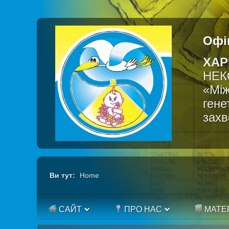
Офі
ХАР
НЕК
«Між
гене
зах
Ви тут:
Home
САЙТ
ПРО НАС
МАТЕ