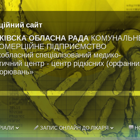
ційний сайт
КІВСКА ОБЛАСНА РАДА
КОМУНАЛЬН
ОМЕРЦІЙНЕ ПІДПРИЄМСТВО
обласний спеціалізований медико-
тичний центр - центр рідкісних (орфанни
ворювань»
РІАЛИ
ЗАПИС ОНЛАЙН ДО ЛІКАРЯ
Н