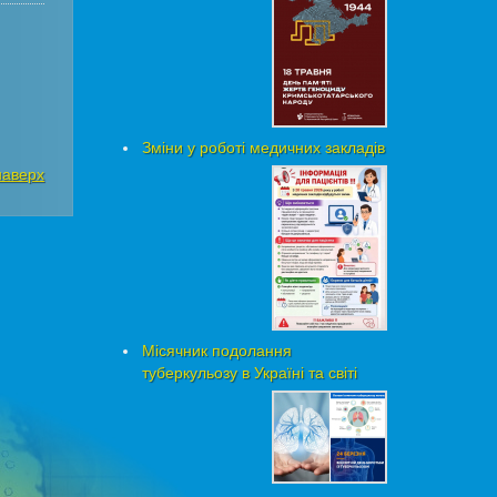
Зміни у роботі медичних закладів
наверх
Місячник подолання
туберкульозу в Україні та світі